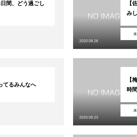
3日間、どう過ごし
【佐
み
未
2020.09.28
【
ってるみんなへ
時
未
2020.09.23