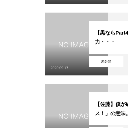
【黒ならPar
力・・・
未分類
2020.09.17
【佐藤】僕が
ス！」の意味