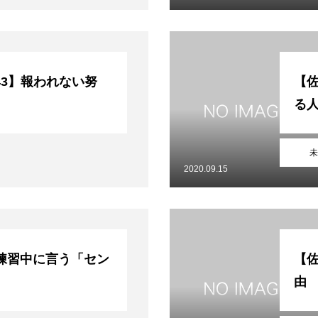
t43】報われない努
【
る
未
2020.09.15
練習中に言う「セン
【
。
由