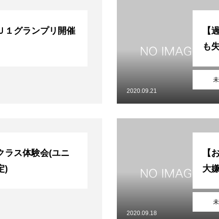
Ｕ１グランプリ開催
【
も
未
2020.09.21
クラス体験会(ユニ
【
)
大
未
2020.09.18