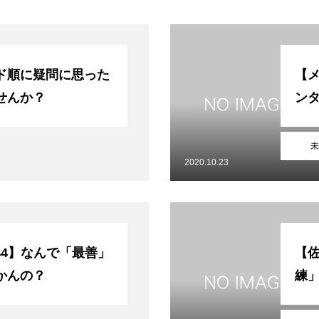
ブログ
アクセス
お知らせ
報保護方針
特定商取引法に基づく表記
ド順に疑問に思った
【
せんか？
ン
未
2020.10.23
t44】なんで「最善」
【
かんの？
練