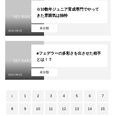
☆10数年ジュニア育成専門でやって
きた雰囲気は独特
未分類
2012.09.01
■フェデラーの多彩さを出させた相手
とは！？
未分類
2012.09.01
1
2
3
4
5
6
7
8
9
10
11
12
13
14
15