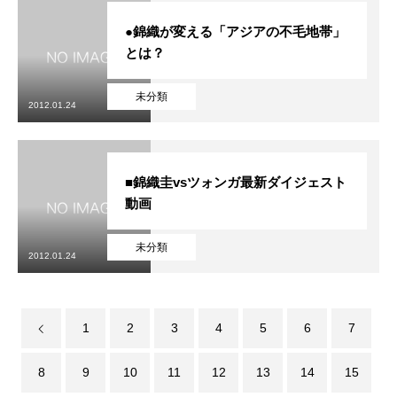
●錦織が変える「アジアの不毛地帯」
とは？
未分類
2012.01.24
■錦織圭vsツォンガ最新ダイジェスト
動画
未分類
2012.01.24
1
2
3
4
5
6
7
8
9
10
11
12
13
14
15