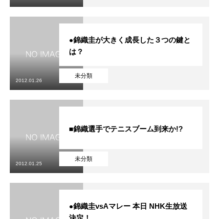
●錦織圭が大きく成長した３つの鍵と
は？
未分類
2012.01.26
■錦織選手でテニスブーム到来か!?
未分類
2012.01.25
●錦織圭vsAマレー 本日 NHK生放送
決定！