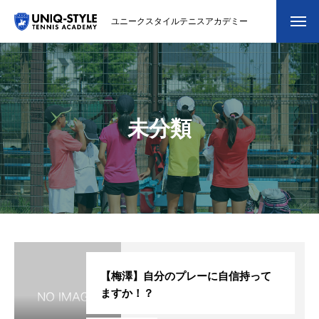
ユニークスタイルテニスアカデミー
初めての方
システム・クラス・料金
未分類
スクール紹介・コーチ紹介
大会・イベント
ブログ
アクセス
お問い合わせ
【梅澤】自分のプレーに自信持って
ますか！？
会員専用ページ